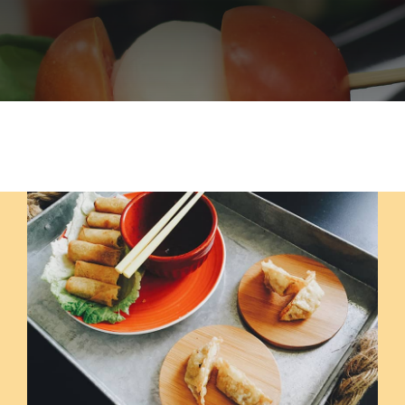
Szolgáltatások
Házak
Jurták
Sportolási lehetőségek
Egyéb
Rólunk