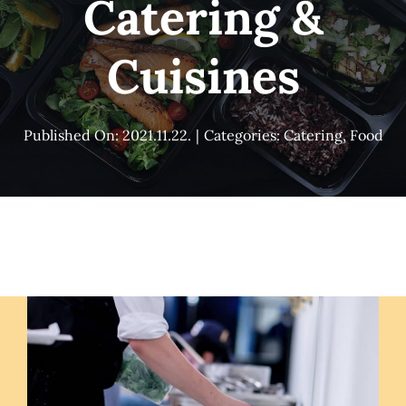
Catering &
Szolgáltatások
Cuisines
Házak
Jurták
Published On: 2021.11.22.
|
Categories:
Catering
,
Food
Sportolási lehetőségek
Egyéb
Rólunk