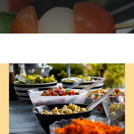
Szolgáltatások
Házak
Jurták
Sportolási lehetőségek
Egyéb
Rólunk