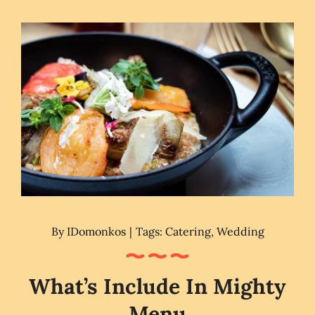
By
IDomonkos
|
Tags:
Catering
,
Wedding
What’s Include In Mighty
Menu