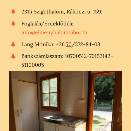
2315 Szigethalom, Rákóczi u. 159.
Foglalás/Érdeklődés:
info@elmenyhalomtabor.hu
Lang Mónika: +36
70
/372-84-03
Bankszámlaszám: 10700512-70153143-
51100005