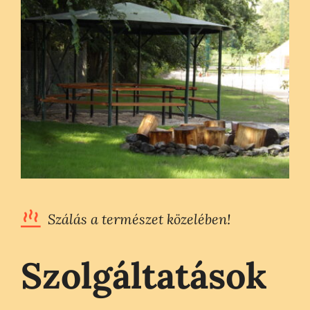
Szolgáltatások
Házak
Jurták
Sportolási lehetőségek
Egyéb
Szálás a természet közelében!
Rólunk
Szolgáltatások