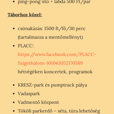
ping-pong ütő + labda 500 Ft/pár
Táborhoz közel:
csónakázás: 1500 ft/fő/30 perc
(tartalmazza a mentőmellényt)
PLACC:
https://www.facebook.com/PLACC-
Szigethalom-101043052170589
hétvégéken koncertek, programok
KRESZ-park és pumptrack pálya
Vadaspark
Vadmentő központ
Tököli parkerdő – séta, túra lehetőség