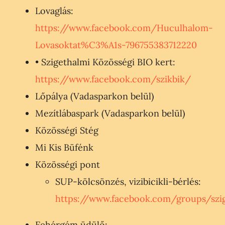
Lovaglás:
https://www.facebook.com/Huculhalom-
Lovasoktat%C3%A1s-796755383712220
• Szigethalmi Közösségi BIO kert:
https://www.facebook.com/szikbik/
Lőpálya (Vadasparkon belül)
Mezítlábaspark (Vadasparkon belül)
Közösségi Stég
Mi Kis Büfénk
Közösségi pont
SUP-kölcsönzés, vizibicikli-bérlés:
https://www.facebook.com/groups/szi
Fehérgém üdülő: