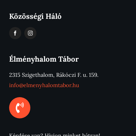
Közösségi Háló
Élményhalom Tábor
2315 Szigethalom, Rákóczi F. u. 159.
info@elmenyhalomtabor.hu
Kérdése van? Hívjon minket bátran!