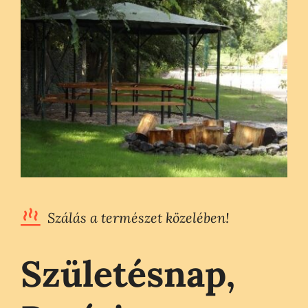
Szolgáltatások
Házak
Jurták
Sportolási lehetőségek
Egyéb
Szálás a természet közelében!
Rólunk
Születésnap,