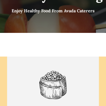
Szolgáltatások
Enjoy Healthy Food From Avada Caterers
Házak
Jurták
Sportolási lehetőségek
Egyéb
Rólunk