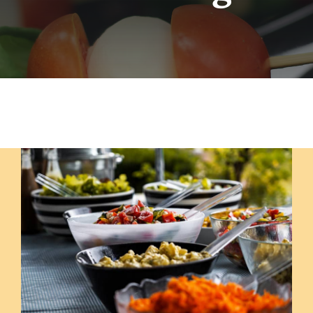
Szolgáltatások
Házak
Jurták
Sportolási lehetőségek
Egyéb
Rólunk