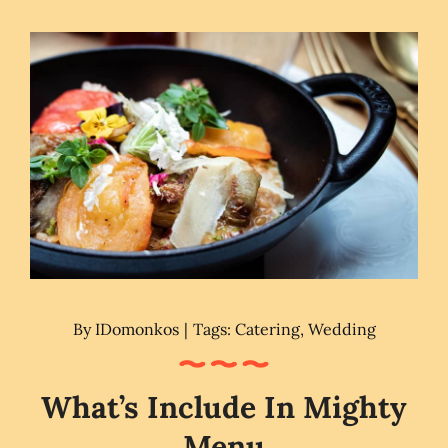
By
IDomonkos
|
Tags:
Catering
,
Wedding
What’s Include In Mighty
Menu