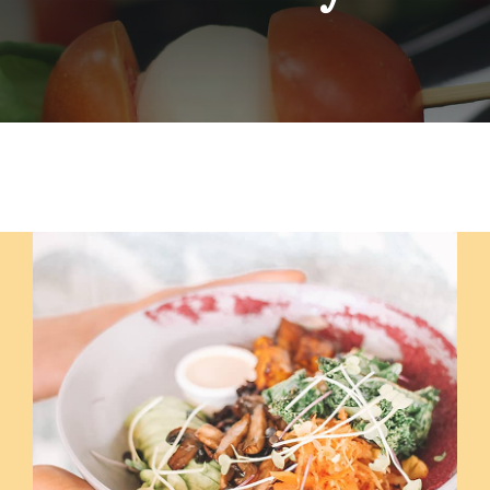
Szolgáltatások
Házak
Jurták
Sportolási lehetőségek
Egyéb
Rólunk