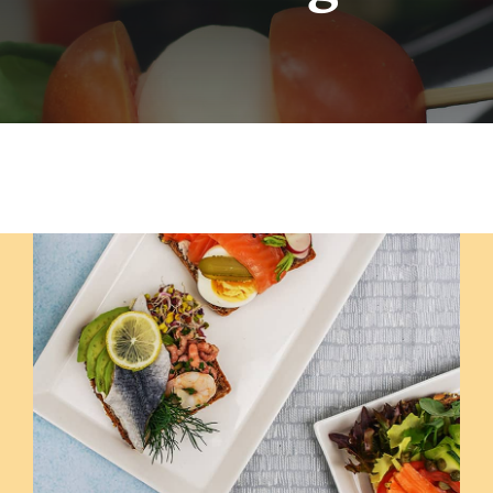
Szolgáltatások
Házak
Jurták
Sportolási lehetőségek
Egyéb
Rólunk