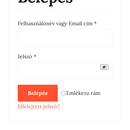
Szolgáltatások
Kötelező
Felhasználónév vagy Email cím
*
Házak
Jurták
Kötelező
Jelszó
*
Sportolási lehetőségek
Egyéb
Belépés
Emlékezz rám
Rólunk
Elfelejtett jelszó?