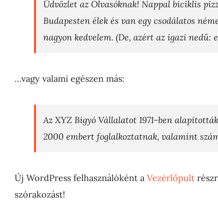
Üdvözlet az Olvasóknak! Nappal biciklis piz
Budapesten élek és van egy csodálatos német
nagyon kedvelem. (De, azért az igazi nedű: e
…vagy valami egészen más:
Az XYZ Bigyó Vállalatot 1971-ben alapították
2000 embert foglalkoztatnak, valamint szám
Új WordPress felhasználóként a
Vezérlőpult
részr
szórakozást!