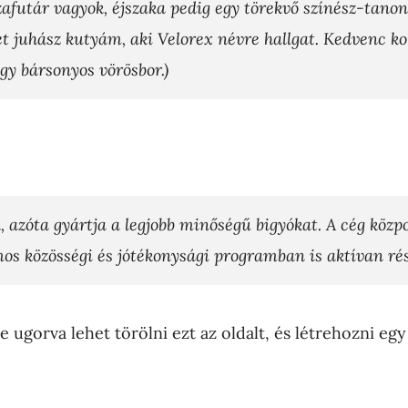
zafutár vagyok, éjszaka pedig egy törekvő színész-tanon
 juhász kutyám, aki Velorex névre hallgat. Kedvenc ko
gy bársonyos vörösbor.)
, azóta gyártja a legjobb minőségű bigyókat. A cég közp
os közösségi és jótékonysági programban is aktívan ré
e ugorva lehet törölni ezt az oldalt, és létrehozni egy 