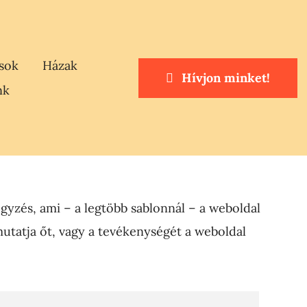
ások
Házak
Hívjon minket!
nk
egyzés, ami – a legtöbb sablonnál – a weboldal
utatja őt, vagy a tevékenységét a weboldal