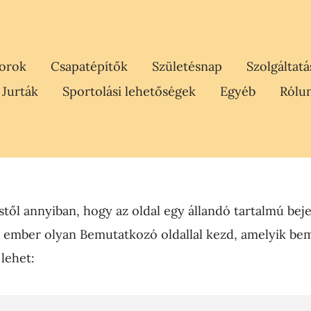
orok
Csapatépítők
Születésnap
Szolgáltat
Jurták
Sportolási lehetőségek
Egyéb
Rólu
stől annyiban, hogy az oldal egy állandó tartalmú bej
b ember olyan Bemutatkozó oldallal kezd, amelyik bem
lehet: