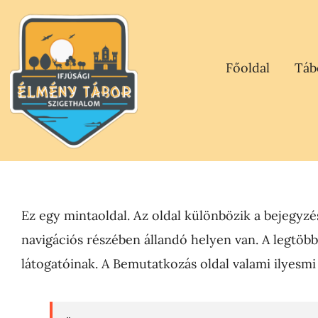
Kihagyás
Főoldal
Táb
Ez egy mintaoldal. Az oldal különbözik a bejegyzé
navigációs részében állandó helyen van. A legtöb
látogatóinak. A Bemutatkozás oldal valami ilyesmi 