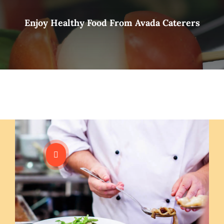
Szolgáltatások
Enjoy Healthy Food From Avada Caterers
Házak
Jurták
Sportolási lehetőségek
Egyéb
Rólunk