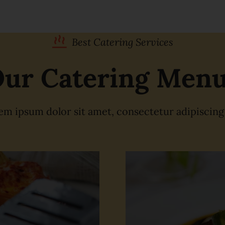
Best Catering Services
ur Catering Men
m ipsum dolor sit amet, consectetur adipiscing 