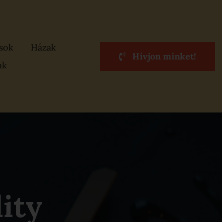
ások
Házak
Hívjon minket!
nk
ity