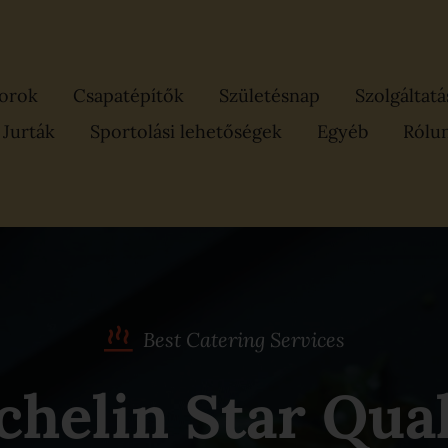
orok
Csapatépítők
Születésnap
Szolgáltat
Jurták
Sportolási lehetőségek
Egyéb
Rólu
Best Catering Services
chelin Star Qual