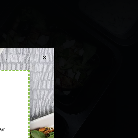
bo
g elit.
ow