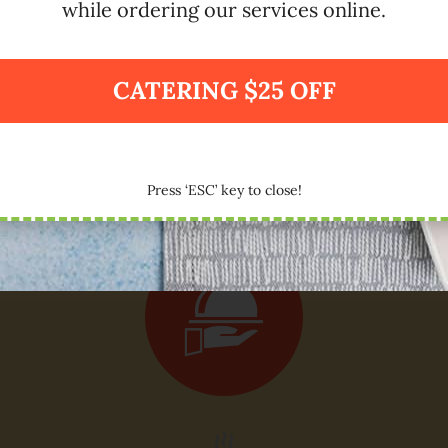
View Full Menu
while ordering our services online.
CATERING $25 OFF
Press ‘ESC’ key to close!